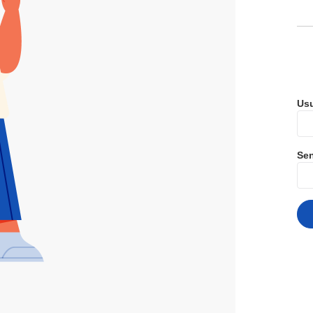
Usu
Se